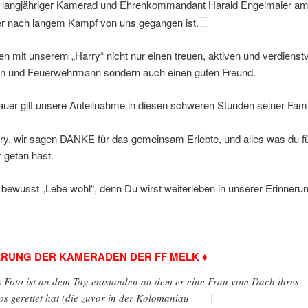
 langjähriger Kamerad und Ehrenkommandant Harald Engelmaier am
r nach langem Kampf von uns gegangen ist.
ren mit unserem „Harry“ nicht nur einen treuen, aktiven und verdienstv
 und Feuerwehrmann sondern auch einen guten Freund.
Trauer gilt unsere Anteilnahme in diesen schweren Stunden seiner Fami
rry, wir sagen DANKE für das gemeinsam Erlebte, und alles was du f
 getan hast.
bewusst „Lebe wohl“, denn Du wirst weiterleben in unserer Erinnerun
ERUNG DER KAMERADEN DER FF MELK ♦
 Foto ist an dem Tag entstanden an dem er eine Frau vom Dach ihres
os gerettet hat
(die zuvor in der Kolomaniau