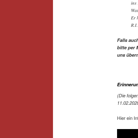
ins
Wat
Er 
R.I
Falls auc
bitte per
uns überm
Erinnerun
(Die folge
11.02.202
Hier ein I