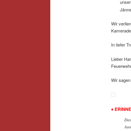
unser
Jänne
Wir verlie
Kameraden
In tiefer 
Lieber Ha
Feuerwehr
Wir sagen 
♦ ERINN
Das
Aut