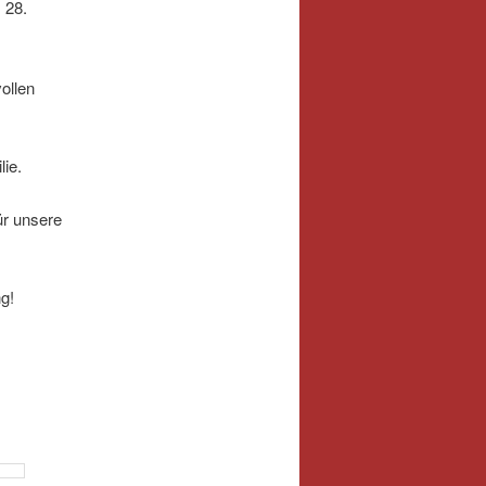
 28.
ollen
lie.
ür unsere
g!