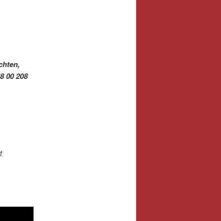
chten,
8 00 208
t