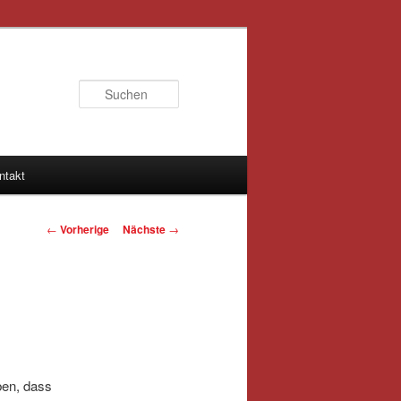
Suchen
ntakt
Artikelnavigation
←
Vorherige
Nächste
→
ben, dass