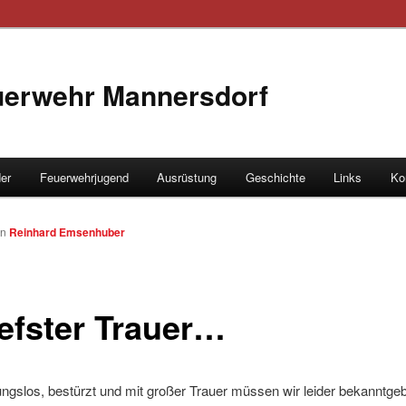
euerwehr Mannersdorf
der
Feuerwehrjugend
Ausrüstung
Geschichte
Links
Ko
hseln
on
Reinhard Emsenhuber
iefster Trauer…
ngslos, bestürzt und mit großer Trauer müssen wir leider bekanntge