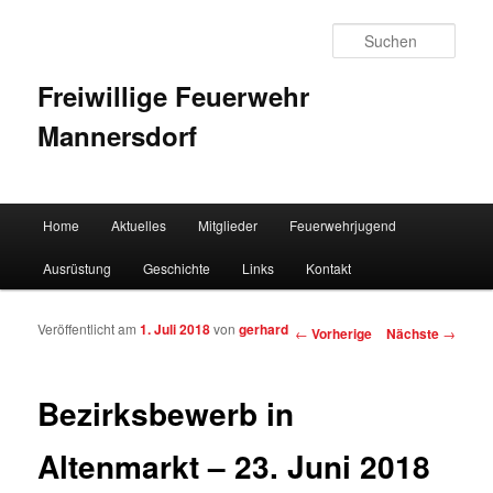
Such
Freiwillige Feuerwehr
Mannersdorf
Hauptmenü
Home
Aktuelles
Mitglieder
Feuerwehrjugend
Zum Inhalt wechseln
Zum sekundären Inhalt wechseln
Ausrüstung
Geschichte
Links
Kontakt
Veröffentlicht am
1. Juli 2018
von
gerhard
Artikelnavigation
←
Vorherige
Nächste
→
Bezirksbewerb in
Altenmarkt – 23. Juni 2018