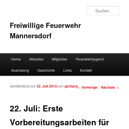
Such
Freiwillige Feuerwehr
Mannersdorf
Hauptmenü
Home
Aktuelles
Mitglieder
Feuerwehrjugend
Zum Inhalt wechseln
Zum sekundären Inhalt wechseln
Ausrüstung
Geschichte
Links
Kontakt
Veröffentlicht am
22. Juli 2015
von
gerhard
Artikelnavigation
←
Vorherige
Nächste
→
22. Juli: Erste
Vorbereitungsarbeiten für