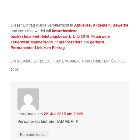
Dieser Eintrag wurde veröffentlicht in
Aktuelles
,
Allgemein
,
Bewerbe
und verschlagwortet mit
bewerbswiese
,
bezirksfeuerwehrleistungsbewerb
,
bflb 2016
,
Feuerwehr
,
Feuerwehr Mannersdorf
,
ff mannersdorf
von
gerhard
.
Permanenter Link zum Eintrag
.
EIN GEDANKE ZU “
22. JULI: ERSTE VORBEREITUNGSARBEITEN FÜR BFLB
2016
”
harry
sagte am
22. Juli 2015 um 20:28
:
Verwalter du bist ein HAMMER! !!
↓
Kommentiere