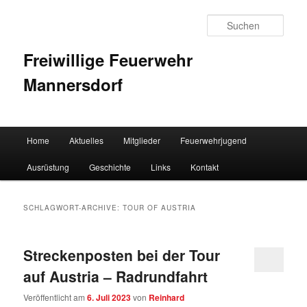
Such
Freiwillige Feuerwehr
Mannersdorf
Hauptmenü
Home
Aktuelles
Mitglieder
Feuerwehrjugend
Zum Inhalt wechseln
Zum sekundären Inhalt wechseln
Ausrüstung
Geschichte
Links
Kontakt
SCHLAGWORT-ARCHIVE:
TOUR OF AUSTRIA
Streckenposten bei der Tour
auf Austria – Radrundfahrt
Veröffentlicht am
6. Juli 2023
von
Reinhard