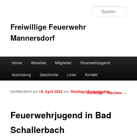
Such
Freiwillige Feuerwehr
Mannersdorf
Hauptmenü
Home
Aktuelles
Mitglieder
Feuerwehrjugend
Zum Inhalt wechseln
Zum sekundären Inhalt wechseln
Ausrüstung
Geschichte
Links
Kontakt
Veröffentlicht am
18. April 2023
von
Reinhard Emsenhuber
Artikelnavigation
←
Vorherige
Nächste
→
Feuerwehrjugend in Bad
Schallerbach