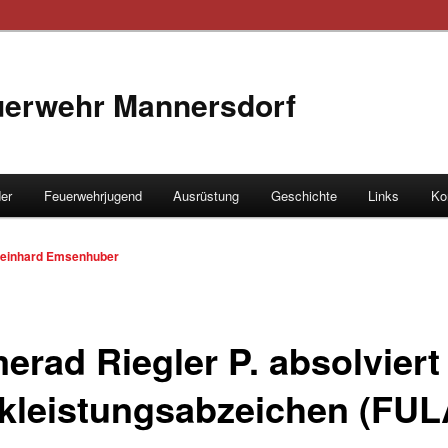
euerwehr Mannersdorf
der
Feuerwehrjugend
Ausrüstung
Geschichte
Links
Ko
hseln
einhard Emsenhuber
erad Riegler P. absolviert
kleistungsabzeichen (FUL