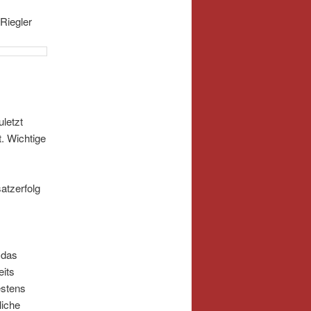
Riegler
uletzt
. Wichtige
atzerfolg
 das
eits
estens
liche