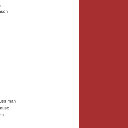
,
rasch
muss man
Hause
en