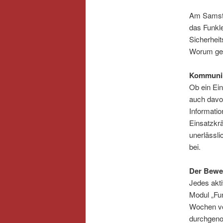
Am Samsta
das Funkl
Sicherheit
Worum ge
Kommunika
Ob ein Ein
auch davon
Informatio
Einsatzkrä
unerlässli
bei.
Der Bewe
Jedes akti
Modul „Fun
Wochen vo
durchgeno