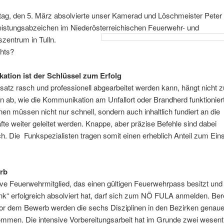
g, den 5. März absolvierte unser Kamerad und Löschmeister Peter 
eistungsabzeichen im Niederösterreichischen Feuerwehr- und
szentrum in Tulln.
hts?
tion ist der Schlüssel zum Erfolg
satz rasch und professionell abgearbeitet werden kann,
hängt nicht z
 ab, wie die Kommunikation am Unfallort oder Brandherd funktioniert
nen müssen nicht nur schnell, sondern auch inhaltlich fundiert an die
fte weiter geleitet werden. Knappe, aber präzise Befehle sind dabei
ch. Die Funkspezialisten tragen somit einen erheblich Anteil zum Eins
rb
ve Feuerwehrmitglied, das einen gültigen Feuerwehrpass besitzt und
k“ erfolgreich absolviert hat, darf sich zum NÖ FULA anmelden. Ber
r dem Bewerb werden die sechs Disziplinen in den Bezirken genau
mmen. Die intensive Vorbereitungsarbeit hat im Grunde zwei wesent