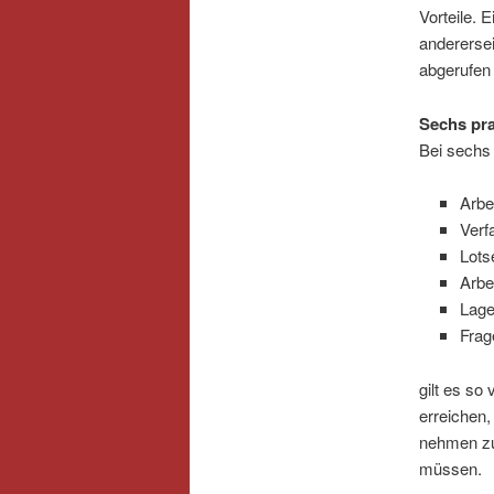
Vorteile. 
anderersei
abgerufen
Sechs pra
Bei sechs 
Arbe
Verf
Lots
Arbe
Lag
Frag
gilt es s
erreichen
nehmen zu 
müssen.