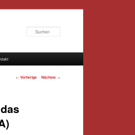
Suchen
ntakt
Artikelnavigation
←
Vorherige
Nächste
→
 das
A)