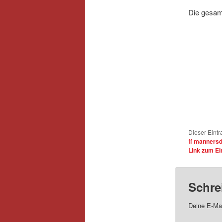
Die gesamt
Dieser Eintr
ff mannersd
Link zum Ei
Schre
Deine E-Mai