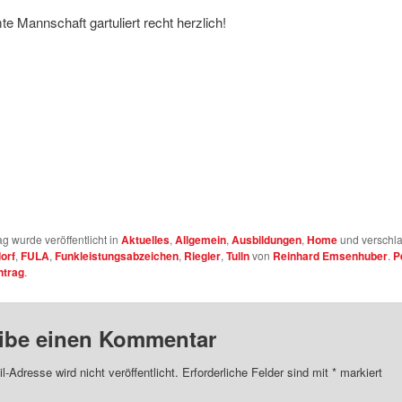
e Mannschaft gartuliert recht herzlich!
ag wurde veröffentlicht in
Aktuelles
,
Allgemein
,
Ausbildungen
,
Home
und verschla
orf
,
FULA
,
Funkleistungsabzeichen
,
Riegler
,
Tulln
von
Reinhard Emsenhuber
.
P
ntrag
.
ibe einen Kommentar
l-Adresse wird nicht veröffentlicht.
Erforderliche Felder sind mit
*
markiert