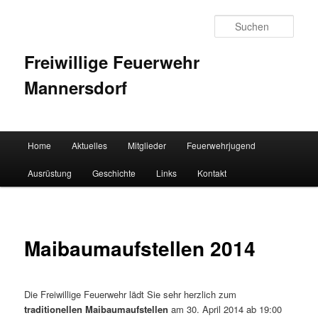
Such
Freiwillige Feuerwehr
Mannersdorf
Hauptmenü
Home
Aktuelles
Mitglieder
Feuerwehrjugend
Zum Inhalt wechseln
Zum sekundären Inhalt wechseln
Ausrüstung
Geschichte
Links
Kontakt
Maibaumaufstellen 2014
Die Freiwillige Feuerwehr lädt Sie sehr herzlich zum
traditionellen Maibaumaufstellen
am 30. April 2014 ab 19:00