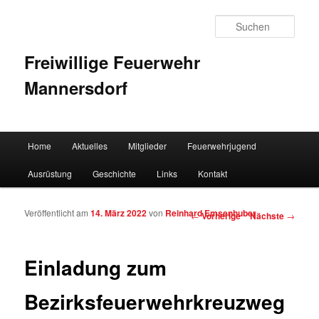
Such
Freiwillige Feuerwehr
Mannersdorf
Hauptmenü
Home
Aktuelles
Mitglieder
Feuerwehrjugend
Zum Inhalt wechseln
Zum sekundären Inhalt wechseln
Ausrüstung
Geschichte
Links
Kontakt
Veröffentlicht am
14. März 2022
von
Reinhard Emsenhuber
Artikelnavigation
←
Vorherige
Nächste
→
Einladung zum
Bezirksfeuerwehrkreuzweg