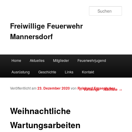
Such
Freiwillige Feuerwehr
Mannersdorf
Hauptmenü
Home
Aktuelles
Mitglieder
Feuerwehrjugend
Zum Inhalt wechseln
Zum sekundären Inhalt wechseln
Ausrüstung
Geschichte
Links
Kontakt
Veröffentlicht am
23. Dezember 2020
von
Reinhard Emsenhuber
Artikelnavigation
←
Vorherige
Nächste
→
Weihnachtliche
Wartungsarbeiten