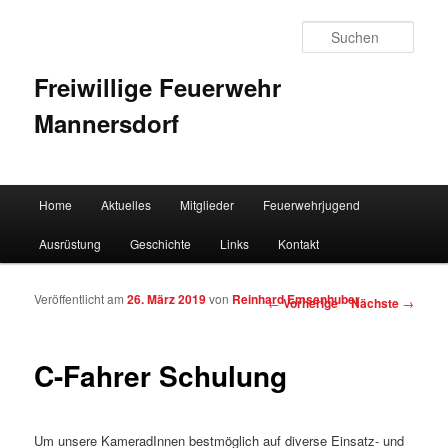
Such
Freiwillige Feuerwehr
Mannersdorf
Hauptmenü
Home
Aktuelles
Mitglieder
Feuerwehrjugend
Zum Inhalt wechseln
Zum sekundären Inhalt wechseln
Ausrüstung
Geschichte
Links
Kontakt
Veröffentlicht am
26. März 2019
von
Reinhard Emsenhuber
Artikelnavigation
←
Vorherige
Nächste
→
C-Fahrer Schulung
Um unsere KameradInnen bestmöglich auf diverse Einsatz- und