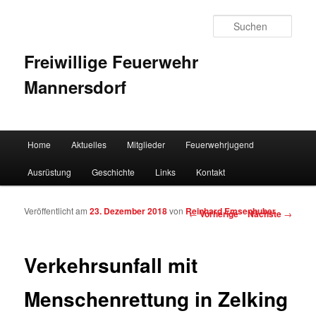
Such
Freiwillige Feuerwehr
Mannersdorf
Hauptmenü
Home
Aktuelles
Mitglieder
Feuerwehrjugend
Zum Inhalt wechseln
Zum sekundären Inhalt wechseln
Ausrüstung
Geschichte
Links
Kontakt
Veröffentlicht am
23. Dezember 2018
von
Reinhard Emsenhuber
Artikelnavigation
←
Vorherige
Nächste
→
Verkehrsunfall mit
Menschenrettung in Zelking