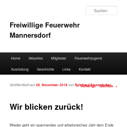
Such
Freiwillige Feuerwehr
Mannersdorf
Hauptmenü
Home
Aktuelles
Mitglieder
Feuerwehrjugend
Zum Inhalt wechseln
Zum sekundären Inhalt wechseln
Ausrüstung
Geschichte
Links
Kontakt
Veröffentlicht am
26. November 2018
von
Reinhard Emsenhuber
Artikelnavigation
←
Vorherige
Nächste
→
Wir blicken zurück!
Wieder geht ein spannendes und arbeitsreiches Jahr dem Ende