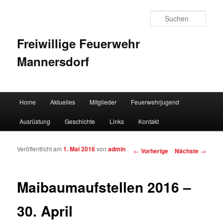
Such
Freiwillige Feuerwehr
Mannersdorf
Hauptmenü
Home
Aktuelles
Mitglieder
Feuerwehrjugend
Zum Inhalt wechseln
Zum sekundären Inhalt wechseln
Ausrüstung
Geschichte
Links
Kontakt
Veröffentlicht am
1. Mai 2016
von
admin
Artikelnavigation
←
Vorherige
Nächste
→
Maibaumaufstellen 2016 –
30. April