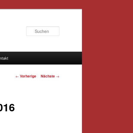
Suchen
ntakt
Artikelnavigation
←
Vorherige
Nächste
→
016