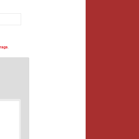
trags
.