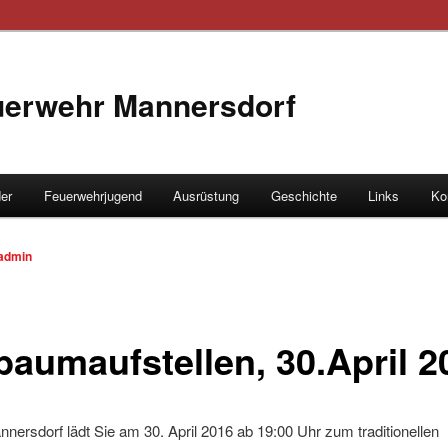
euerwehr Mannersdorf
der
Feuerwehrjugend
Ausrüstung
Geschichte
Links
Ko
hseln
admin
baumaufstellen, 30.April 2
nersdorf lädt Sie am 30. April 2016 ab 19:00 Uhr zum traditionellen