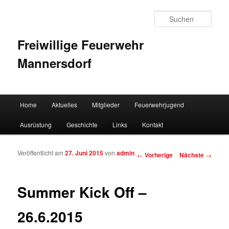
Such
Freiwillige Feuerwehr
Mannersdorf
Hauptmenü
Home
Aktuelles
Mitglieder
Feuerwehrjugend
Zum Inhalt wechseln
Zum sekundären Inhalt wechseln
Ausrüstung
Geschichte
Links
Kontakt
Veröffentlicht am
27. Juni 2015
von
admin
Artikelnavigation
←
Vorherige
Nächste
→
Summer Kick Off –
26.6.2015