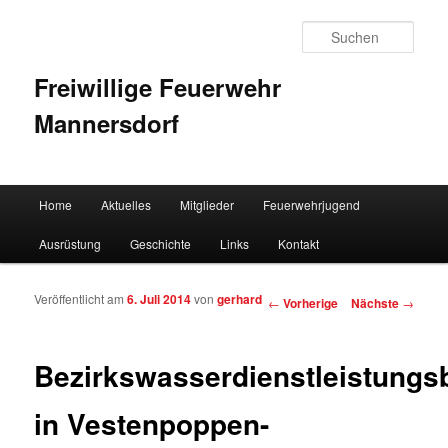
Such
Freiwillige Feuerwehr
Mannersdorf
Hauptmenü
Home
Aktuelles
Mitglieder
Feuerwehrjugend
Zum Inhalt wechseln
Zum sekundären Inhalt wechseln
Ausrüstung
Geschichte
Links
Kontakt
Veröffentlicht am
6. Juli 2014
von
gerhard
Artikelnavigation
←
Vorherige
Nächste
→
Bezirkswasserdienstleistung
in Vestenpoppen-