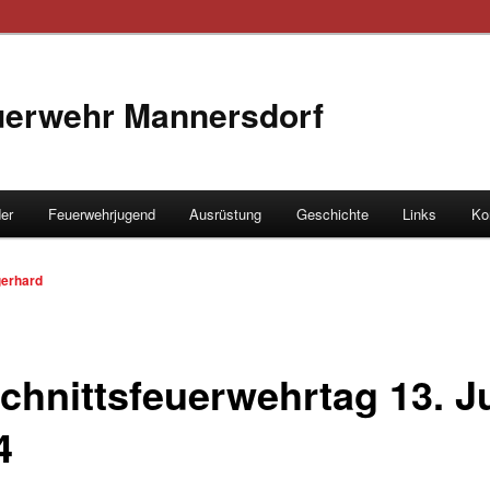
euerwehr Mannersdorf
der
Feuerwehrjugend
Ausrüstung
Geschichte
Links
Ko
hseln
gerhard
chnittsfeuerwehrtag 13. J
4