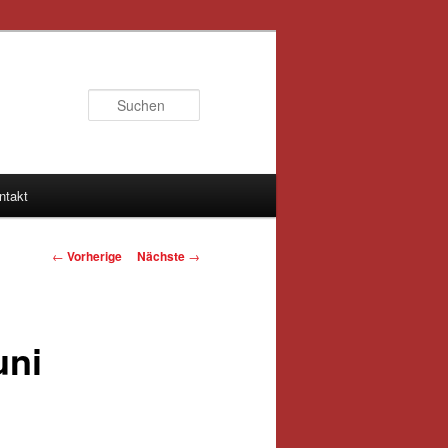
Suchen
ntakt
Artikelnavigation
←
Vorherige
Nächste
→
uni