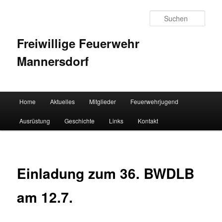
Such
Freiwillige Feuerwehr
Mannersdorf
Hauptmenü
Home
Aktuelles
Mitglieder
Feuerwehrjugend
Zum Inhalt wechseln
Zum sekundären Inhalt wechseln
Ausrüstung
Geschichte
Links
Kontakt
Einladung zum 36. BWDLB
am 12.7.