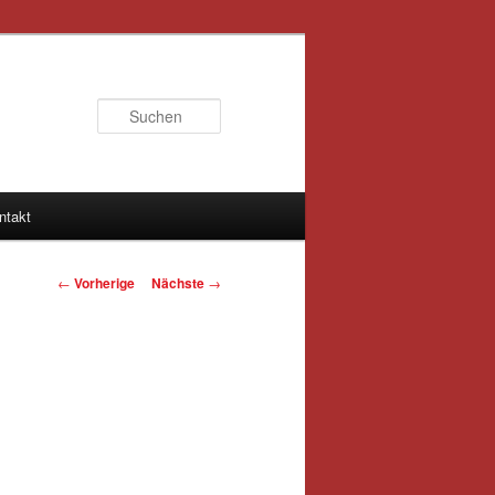
Suchen
ntakt
Artikelnavigation
←
Vorherige
Nächste
→