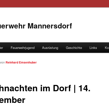
euerwehr Mannersdorf
der
Feuerwehrjugend
Ausrüstung
Geschichte
Links
Ko
hseln
von
Reinhard Emsenhuber
hnachten im Dorf | 14.
ember