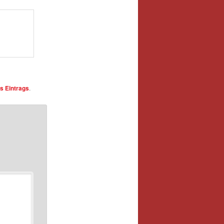
s Eintrags
.