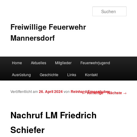
Such
Freiwillige Feuerwehr
Mannersdorf
Hauptmenü
Home
Aktuelles
Mitglieder
Feuerwehrjugend
Zum Inhalt wechseln
Zum sekundären Inhalt wechseln
Ausrüstung
Geschichte
Links
Kontakt
Veröffentlicht am
26. April 2024
von
Reinhard Emsenhuber
Artikelnavigation
←
Vorherige
Nächste
→
Nachruf LM Friedrich
Schiefer