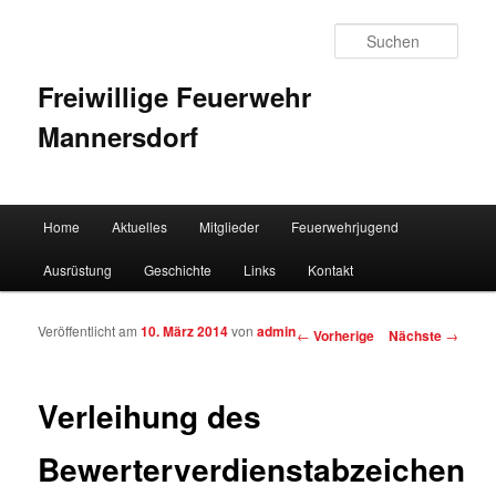
Such
Freiwillige Feuerwehr
Mannersdorf
Hauptmenü
Home
Aktuelles
Mitglieder
Feuerwehrjugend
Zum Inhalt wechseln
Zum sekundären Inhalt wechseln
Ausrüstung
Geschichte
Links
Kontakt
Veröffentlicht am
10. März 2014
von
admin
Artikelnavigation
←
Vorherige
Nächste
→
Verleihung des
Bewerterverdienstabzeichen