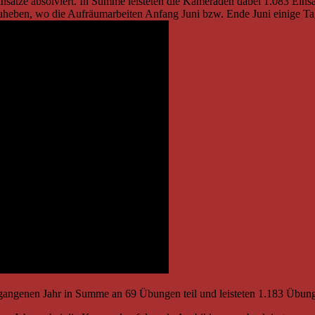
insätze absolviert. In Summe leisteten die Kameraden dabei 1.083 Ein
heben, wo die Aufräumarbeiten Anfang Juni bzw. Ende Juni einige T
angenen Jahr in Summe an 69 Übungen teil und leisteten 1.183 Übun