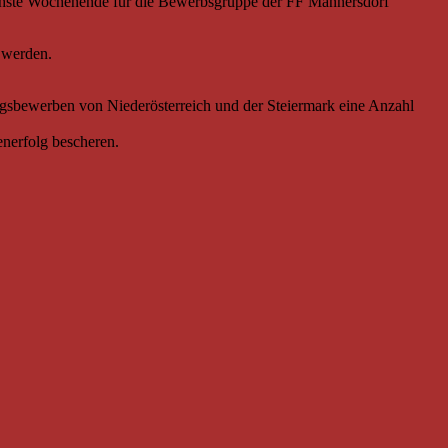
ichste Wochenende für die Bewerbsgruppe der FF Mannersdorf
 werden.
ngsbewerben von Niederösterreich und der Steiermark eine Anzahl
enerfolg bescheren.