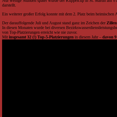
Nur wenige Stunden später wurde der Kuppelcup in St. Martin am Yb
darstellt.
Ein weiterer großer Erfolg konnte mit dem 2. Platz beim heimischen 
Der darauffolgende Juli und August stand ganz im Zeichen der
Zille
In diesen Monaten wurde bei diversen Bezirkswasserdienstleistungsb
von Top-Platzierungen erreicht wie nie zuvor.
Mit
insgesamt 32 (!) Top-5-Platzierungen
in diesem Jahr –
davon 9