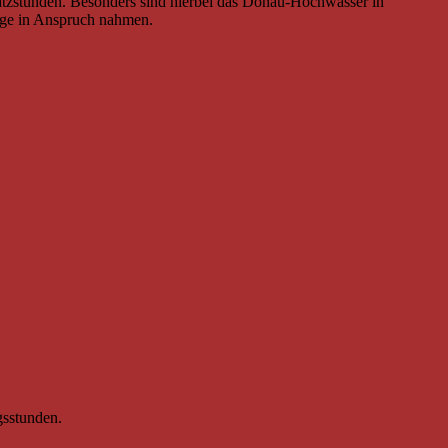
satzstunden. Besonders sind hierbei das Donau-Hochwasser in
age in Anspruch nahmen.
gsstunden.