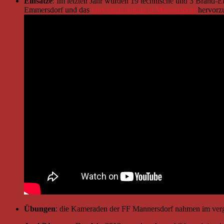
Einsätze
: Im letzten Jahr wurden 19 technische und 3 Brand-E
Emmersdorf und das
Unwetterereignis in Mannersdorf
hervorzu
Übungen
: die Kameraden der FF Mannersdorf nahmen im verg