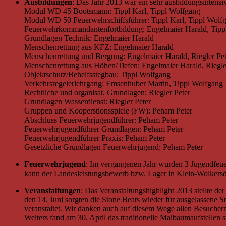
Ausbildungen
: Das Jahr 2013 war ein sehr ausbildungsintens
Modul WD 45 Bootsmann: Tippl Karl, Tippl Wolfgang
Modul WD 50 Feuerwehrschiffsführer: Tippl Karl, Tippl Wolf
Feuerwehrkommandantenfortbildung: Engelmaier Harald, Tipp
Grundlagen Technik: Engelmaier Harald
Menschenrettung aus KFZ: Engelmaier Harald
Menschenrettung und Bergung: Engelmaier Harald, Riegler Pet
Menschenrettung aus Höhen/Tiefen: Engelmaier Harald, Riegler
Objektschutz/Behelfsstegbau: Tippl Wolfgang
Verkehrsregelerlehrgang: Emsenhuber Martin, Tippl Wolfgang
Rechtliche und organisat. Grundlagen: Riegler Peter
Grundlagen Wasserdienst: Riegler Peter
Gruppen und Kooperstionsspiele (FW): Peham Peter
Abschluss Feuerwehrjugendführer: Peham Peter
Feuerwehrjugendführer Grundlagen: Peham Peter
Feuerwehrjugendführer Praxis: Peham Peter
Gesetzliche Grundlagen Feuerwehrjugend: Peham Peter
Feuerwehrjugend
: Im vergangenen Jahr wurden 3 Jugendfeue
kann der Landesleistungsbewerb bzw. Lager in Klein-Wolkers
Veranstaltungen
: Das Veranstaltungshighlight 2013 stellte der
den 14. Juni sorgten die Stone Beats wieder für ausgelassene
veranstaltet. Wir danken auch auf diesem Wege allen Besuche
Weiters fand am 30. April das traditionelle Maibaumaufstellen 