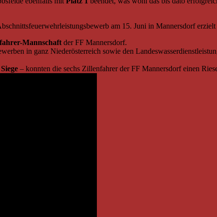
bsfelde ebenfalls mit
Platz 1
beendet, was wohl das bis dato erfolgre
Abschnittsfeuerwehrleistungsbewerb am 15. Juni in Mannersdorf erzielt
nfahrer-Mannschaft
der FF Mannersdorf.
ewerben in ganz Niederösterreich sowie den Landeswasserdienstleistu
 Siege
– konnten die sechs Zillenfahrer der FF Mannersdorf einen Ries