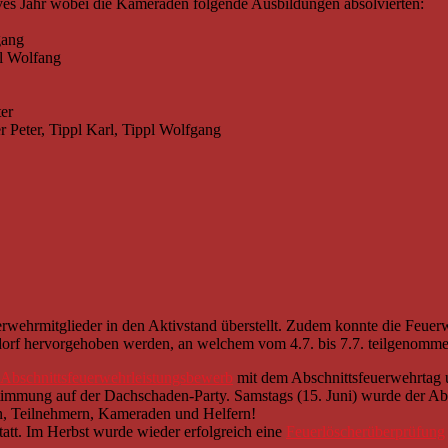
ives Jahr wobei die Kameraden folgende Ausbildungen absolvierten:
gang
l Wolfang
er
 Peter, Tippl Karl, Tippl Wolfgang
rwehrmitglieder in den Aktivstand überstellt. Zudem konnte die Feuer
dorf hervorgehoben werden, an welchem vom 4.7. bis 7.7. teilgenomm
Abschnittsfeuerwehrleistungsbewerb
mit dem Abschnittsfeuerwehrtag u
 Stimmung auf der Dachschaden-Party. Samstags (15. Juni) wurde der Ab
rn, Teilnehmern, Kameraden und Helfern!
statt. Im Herbst wurde wieder erfolgreich eine
Feuerlöscherüberprüfung