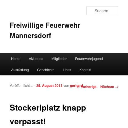
Such
Freiwillige Feuerwehr
Mannersdorf
Hauptmenü
Home
Aktuelles
Mitglieder
Feuerwehrjugend
Zum Inhalt wechseln
Zum sekundären Inhalt wechseln
Ausrüstung
Geschichte
Links
Kontakt
Veröffentlicht am
25. August 2013
von
gerhard
Artikelnavigation
←
Vorherige
Nächste
→
Stockerlplatz knapp
verpasst!