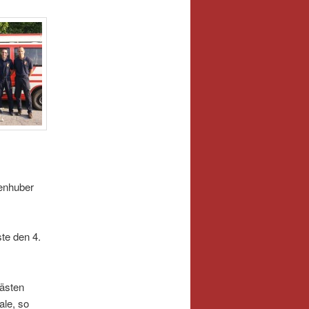
senhuber
ste den 4.
Gästen
le, so