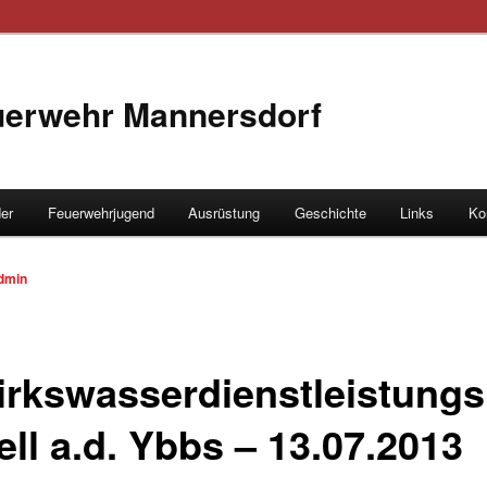
euerwehr Mannersdorf
der
Feuerwehrjugend
Ausrüstung
Geschichte
Links
Ko
hseln
dmin
irkswasserdienstleistung
ell a.d. Ybbs – 13.07.2013