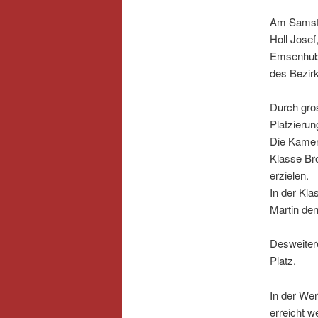
Am Samsta
Holl Josef
Emsenhube
des Bezirk
Durch gro
Platzierun
Die Kamer
Klasse Br
erzielen.
In der Kla
Martin den
Desweitere
Platz.
In der We
erreicht 