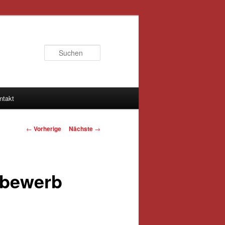
Suchen
ntakt
Artikelnavigation
←
Vorherige
Nächste
→
sbewerb